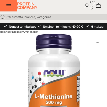
Nopeat toimitukset
Ilmainen toimitus yli 49,90 €
Hintakuu
Hem
/
Ravintolisät
/
Aminohapot