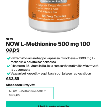
NOW
NOW L-Methionine 500 mg 100
caps
Välttämätön aminohappo vapaassa muodossa – 1000 mg L-
metioniinia päivittäisannoksessa
Rikastettu B6-vitamiinilla, joka auttaa vähentämään väsymystä
ja uupumusta
Vegaaniset kapselit – sopii kasvispohjaiseen ruokavalioon
€32,89
Aiheeseen liittyvät
NOW L-Methionine 500 mg 100 caps
€32,89
Lisää ostoskoriin