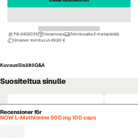
PB-2402035
Varastossa
Toimitusaika 2-4 arkipäivää.
Ilmainen toimitus yli 49,90 €
Kuvaus
Sisältö
Q&A
Suositeltua sinulle
Recensioner för
NOW L-Methionine 500 mg 100 caps