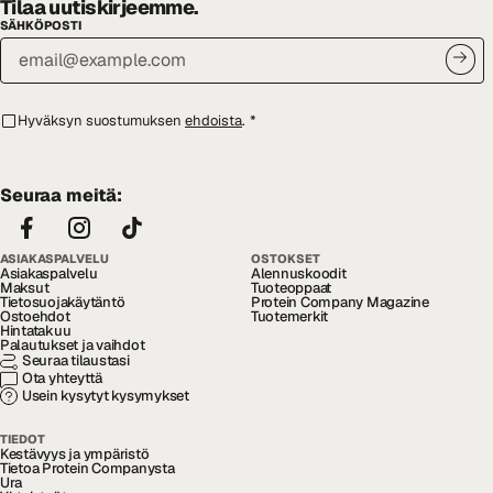
Tilaa uutiskirjeemme.
SÄHKÖPOSTI
Hyväksyn suostumuksen
ehdoista
.
*
Seuraa meitä:
ASIAKASPALVELU
OSTOKSET
Asiakaspalvelu
Alennuskoodit
Maksut
Tuoteoppaat
Tietosuojakäytäntö
Protein Company Magazine
Ostoehdot
Tuotemerkit
Hintatakuu
Palautukset ja vaihdot
Seuraa tilaustasi
Ota yhteyttä
Usein kysytyt kysymykset
TIEDOT
Kestävyys ja ympäristö
Tietoa Protein Companysta
Ura