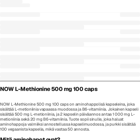
NOW L-Methionine 500 mg 100 caps
NOW L-Methionine 500 mg 100 caps on aminohappolisä kapseleina, joka
sisältää L-metioniinia vapaassa muodossa ja B6-vitamiinia. Jokainen kapseli
sisältää 500 mg L-metioniinia, ja 2 kapselin päiväannos antaa 1 000 mg L-
metioniinia sekä 20 mg B6-vitamiinia. Tuote sopii sinulle, joka haluat
aminohappoja valmiiksi annostellussa kapselimuodossa, ja purkki sisältää
100 vegaanista kapselia, mikä vastaa 50 annosta.
Mitä aminohapot ovat?