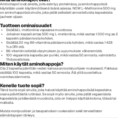
Aminohapot ovat aineita, joita esiintyy proteiinissa, ja aminohappolisiä
käytetään usein käytännöllisenä lisänä arjessa. NOW L-Methionine 500 mg
on aminohappolisä sinulle, joka pidät selkeästi annostelluista kapseleista
jauheen sijaan.
Tuotteen ominaisuudet
Sisältää L-metioniinia vapaassa muodossa.
Jokainen kapseli antaa 500 mg L-metioniinia, mikä vastaa 1 000 mg:aa 2
kapselin päiväannosta kohden.
Sisältää 20 mg B6-vitamiinia päiväannosta kohden, mikä vastaa 1 428
%:a DRI:stä.
B6-vitamiini edistää väsymyksen ja uupumuksen vähenemistä.
100 vegaanista kapselia per purkki, mikä vastaa 50 annosta, valmistettu
Yhdysvalloissa.
Miten käytät aminohappoja?
Ota 2 kapselia päivittäin veden kanssa annosteluohjeen mukaisesti. Pakkaus
sisältää 100 kapselia, mikä vastaa 50 annosta. Älä ylitä suositeltua
vuorokausiannosta.
Kenelle tuote sopii?
Tämä tuote sopii sinulle, joka haluat käyttää aminohappolisää kapseleina
osana päivittäistä rutiiniasi. Se sopii myös sinulle, joka pidät vegaanisista
kapseleista ja kätevästä muodosta, jota on helppo käyttää kotona, töissä tai
matkalla.
Muista monipuolisen ja tasapainoisen ruokavalion sekä terveellisten
elämäntapojen tärkeys.