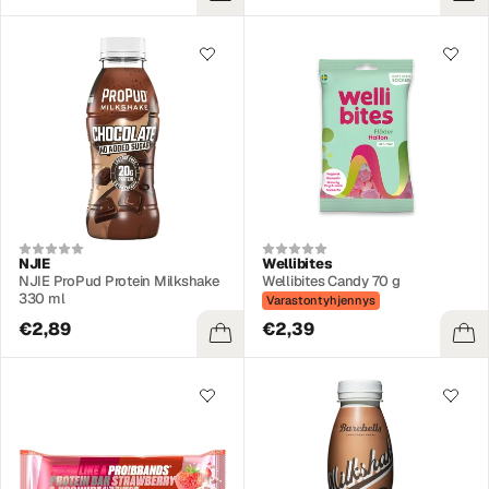
NJIE
Wellibites
NJIE ProPud Protein Milkshake
Wellibites Candy 70 g
330 ml
Varastontyhjennys
€2,89
€2,39