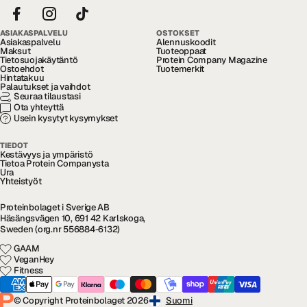
ASIAKASPALVELU
OSTOKSET
Asiakaspalvelu
Alennuskoodit
Maksut
Tuoteoppaat
Tietosuojakäytäntö
Protein Company Magazine
Ostoehdot
Tuotemerkit
Hintatakuu
Palautukset ja vaihdot
Seuraa tilaustasi
Ota yhteyttä
Usein kysytyt kysymykset
TIEDOT
Kestävyys ja ympäristö
Tietoa Protein Companysta
Ura
Yhteistyöt
Proteinbolaget i Sverige AB
Häsängsvägen 10, 691 42 Karlskoga,
Sweden (org.nr 556884-6132)
GAAM
VeganHey
Fitness
© Copyright Proteinbolaget 2026
Suomi