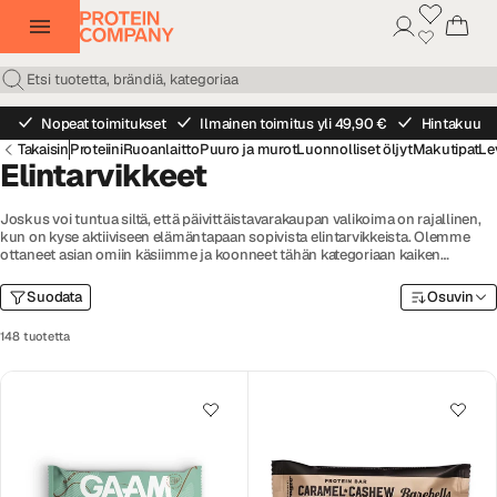
Nopeat toimitukset
Ilmainen toimitus yli 49,90 €
Hintakuu
Takaisin
Proteiini
Ruoanlaitto
Puuro ja murot
Luonnolliset öljyt
Makutipat
Le
Elintarvikkeet
Joskus voi tuntua siltä, että päivittäistavarakaupan valikoima on rajallinen,
kun on kyse aktiiviseen elämäntapaan sopivista elintarvikkeista. Olemme
ottaneet asian omiin käsiimme ja koonneet tähän kategoriaan kaiken
terveellisemmästä pastasta ja kastikkeista naposteltaviin ja levitteisiin.
Suodata
Osuvin
148 tuotetta