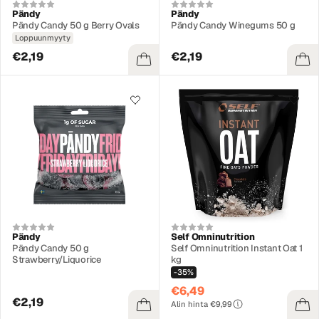
Pändy
Pändy
Pändy Candy 50 g Berry Ovals
Pändy Candy Winegums 50 g
Loppuunmyyty
€2,19
€2,19
Pändy
Self Omninutrition
Pändy Candy 50 g
Self Omninutrition Instant Oat 1
Strawberry/Liquorice
kg
-35%
€6,49
€2,19
Alin hinta €9,99