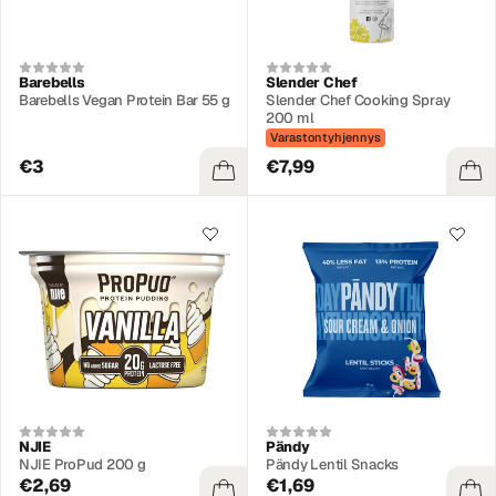
Barebells
Slender Chef
Barebells Vegan Protein Bar 55 g
Slender Chef Cooking Spray
200 ml
Varastontyhjennys
€3
€7,99
NJIE
Pändy
NJIE ProPud 200 g
Pändy Lentil Snacks
€2,69
€1,69