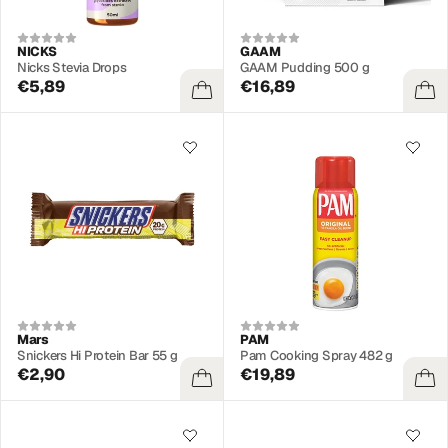
NICKS
GAAM
Nicks Stevia Drops
GAAM Pudding 500 g
€5,89
€16,89
Mars
PAM
Snickers Hi Protein Bar 55 g
Pam Cooking Spray 482 g
€2,90
€19,89