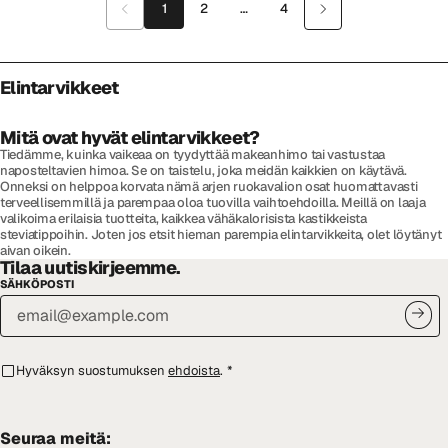
1
2
…
4
Elintarvikkeet
Mitä ovat hyvät elintarvikkeet?
Tiedämme, kuinka vaikeaa on tyydyttää makeanhimo tai vastustaa
naposteltavien himoa. Se on taistelu, joka meidän kaikkien on käytävä.
Onneksi on helppoa korvata nämä arjen ruokavalion osat huomattavasti
terveellisemmillä ja parempaa oloa tuovilla vaihtoehdoilla. Meillä on laaja
valikoima erilaisia tuotteita, kaikkea vähäkalorisista kastikkeista
steviatippoihin. Joten jos etsit hieman parempia elintarvikkeita, olet löytänyt
aivan oikein.
Tilaa uutiskirjeemme.
SÄHKÖPOSTI
Hyväksyn suostumuksen
ehdoista
.
*
Seuraa meitä: