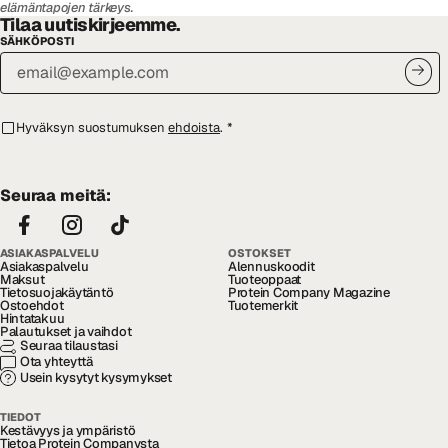
elämäntapojen tärkeys.
Tilaa uutiskirjeemme.
SÄHKÖPOSTI
Hyväksyn suostumuksen
ehdoista
.
*
Seuraa meitä:
ASIAKASPALVELU
OSTOKSET
Asiakaspalvelu
Alennuskoodit
Maksut
Tuoteoppaat
Tietosuojakäytäntö
Protein Company Magazine
Ostoehdot
Tuotemerkit
Hintatakuu
Palautukset ja vaihdot
Seuraa tilaustasi
Ota yhteyttä
Usein kysytyt kysymykset
TIEDOT
Kestävyys ja ympäristö
Tietoa Protein Companysta