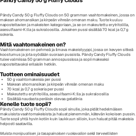
Pändy Candy 50 g Fluffy Clouds
Pändy Candy 50 g Fluffy Clouds on 50 gramman vaahtomakeinen, jossa on
makean ahomansikan ja kirpeän vihreän omenan maku. Tuote kuuluu
naposteltavien ja makeisten kategoriaan, ja se on makeutettu erytritolilla,
asesulfaami-K:lla ja sukraloosilla. Jokainen pussi sisältää 70 kcal ja 0,7 g
sokeria.
Mitä vaahtomakeinen on?
Vaahtomakeinen on pehmeä ja ilmava makeistyyppi, jossa on kevyen sitkeä
koostumus ja jota syödään suoraan pussista. Pändy Candy Fluffy Clouds
tulee valmiissa 50 gramman annospussissa ja sopii makeaksi
naposteltavaksi erilaisiin hetkiin.
Tuotteen ominaisuudet
50 g vaahtomakeisia per pussi
Makean ahomansikan ja kirpeän vihreän omenan maku
70 kcal ja 0,7 g sokeria per pussi
Makeutettu erytritolilla, asesulfaami-K:lla ja sukraloosilla
Sisältää naudasta peräisin olevaa gelatiinia
Kenelle tuote sopii?
Pändy Candy 50 g Fluffy Clouds sopii sinulle, joka pidät hedelmäisen
makuisista vaahtomakeisista ja haluat pienemmän, kätevän kokoisen pussin.
Tuote sopii yhtä hyvin kotiin kuin laukkuun silloin, kun haluat pitää makeisia
helposti saatavilla.
Muista monipuolisen ja tasapainoisen ruokavalion sekä terveellisten