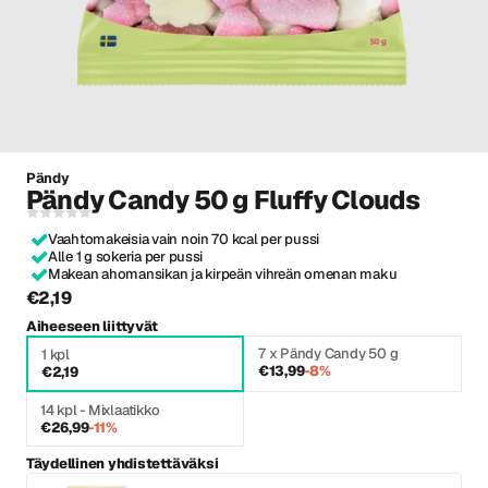
Pändy
Pändy Candy 50 g Fluffy Clouds
Vaahtomakeisia vain noin 70 kcal per pussi
Alle 1 g sokeria per pussi
Makean ahomansikan ja kirpeän vihreän omenan maku
€2,19
Aiheeseen liittyvät
7 x Pändy Candy 50 g
1 kpl
€13,99
-8%
€2,19
14 kpl - Mixlaatikko
€26,99
-11%
Täydellinen yhdistettäväksi