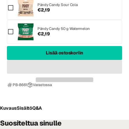
Pändy Candy Sour Cola
€2,19
Pändy Candy 50 g Watermelon
€2,19
Lisää ostoskoriin
PB-8661
Varastossa
Kuvaus
Sisältö
Q&A
Suositeltua sinulle