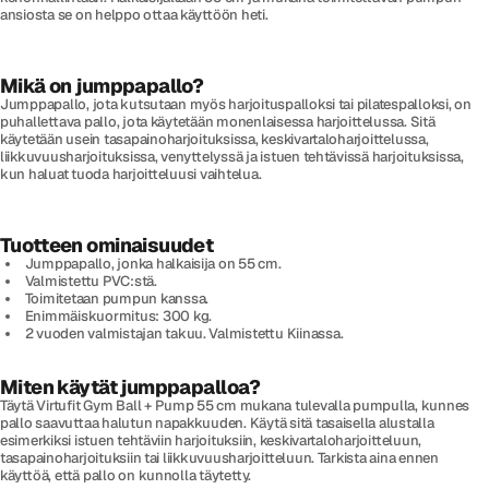
ansiosta se on helppo ottaa käyttöön heti.
Mikä on jumppapallo?
Jumppapallo, jota kutsutaan myös harjoituspalloksi tai pilatespalloksi, on
puhallettava pallo, jota käytetään monenlaisessa harjoittelussa. Sitä
käytetään usein tasapainoharjoituksissa, keskivartaloharjoittelussa,
liikkuvuusharjoituksissa, venyttelyssä ja istuen tehtävissä harjoituksissa,
kun haluat tuoda harjoitteluusi vaihtelua.
Tuotteen ominaisuudet
Jumppapallo, jonka halkaisija on 55 cm.
Valmistettu PVC:stä.
Toimitetaan pumpun kanssa.
Enimmäiskuormitus: 300 kg.
2 vuoden valmistajan takuu. Valmistettu Kiinassa.
Miten käytät jumppapalloa?
Täytä Virtufit Gym Ball + Pump 55 cm mukana tulevalla pumpulla, kunnes
pallo saavuttaa halutun napakkuuden. Käytä sitä tasaisella alustalla
esimerkiksi istuen tehtäviin harjoituksiin, keskivartaloharjoitteluun,
tasapainoharjoituksiin tai liikkuvuusharjoitteluun. Tarkista aina ennen
käyttöä, että pallo on kunnolla täytetty.