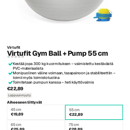
Virtufit
Virtufit Gym Ball + Pump 55 cm
Kestää jopa 300 kg kuormituksen – valmistettu kestävästä
PVC-materiaalista
Monipuolinen väline voimaan, tasapainoon ja stabiliteettiin –
toimii myös toimistotuolina
Toimitetaan pumpun kanssa – heti käyttövalmis
€22,89
Loppuunmyyty
Aiheeseen liittyvät
45 cm
55 cm
€19,89
€22,89
65 cm
75 cm
€25,89
€28,89