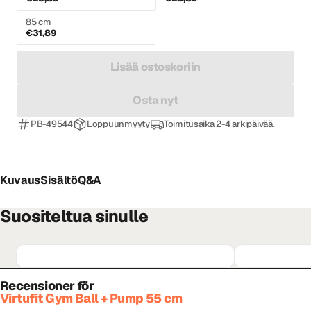
85 cm
€31,89
Lisää ostoskoriin
Osta nyt
PB-49544
Loppuunmyyty
Toimitusaika 2-4 arkipäivää.
Kuvaus
Sisältö
Q&A
Suositeltua sinulle
Recensioner för
Virtufit Gym Ball + Pump 55 cm