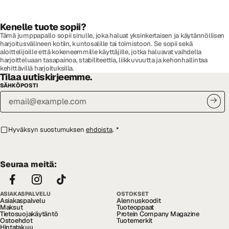
Kenelle tuote sopii?
Tämä jumppapallo sopii sinulle, joka haluat yksinkertaisen ja käytännöllisen
harjoitusvälineen kotiin, kuntosalille tai toimistoon. Se sopii sekä
aloittelijoille että kokeneemmille käyttäjille, jotka haluavat vaihdella
harjoitteluaan tasapainoa, stabiliteettia, liikkuvuutta ja kehonhallintaa
kehittävillä harjoituksilla.
Tilaa uutiskirjeemme.
SÄHKÖPOSTI
Hyväksyn suostumuksen
ehdoista
.
*
Seuraa meitä:
ASIAKASPALVELU
OSTOKSET
Asiakaspalvelu
Alennuskoodit
Maksut
Tuoteoppaat
Tietosuojakäytäntö
Protein Company Magazine
Ostoehdot
Tuotemerkit
Hintatakuu