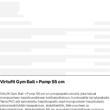
Virtufit Gym Ball + Pump 55 cm
Virtufit Gym Ball + Pump 55 cm on jumppapallo sinulle, joka haluat
monipuolisen harjoitusvälineen kotiharjoitteluun, kuntosalille tai työpaikalle.
Tämä PVC:stä valmistettu harjoituspallo sopii monipuolisiin harjoituksiin,
joissa keskitytään tasapainoon, stabiliteettiin, liikkuvuuteen ja
kehonhallintaan. Halkaisijaltaan 55 cm ja mukana toimitettavan pumpun