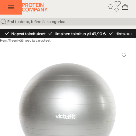
Nopeat toimitukset
Ilmainen toimitus yli 49,90 €
Hintakuu
Hem
/
Treenivälineet ja varusteet