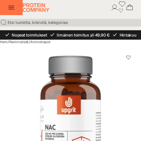
Nopeat toimitukset
Ilmainen toimitus yli 49,90 €
Hintakuu
Hem
/
Ravintolisät
/
Aminohapot