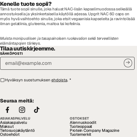
Kenelle tuote sopii?
Tämä tuote sopii sinulle, joka haluat NAC-lisän kapselimuodossa selkeällä
annostuksella ja yksinkertaisella käytöllä arjessa. Upgrit NAC 60 caps on
myös hyvä vaihtoehto sinulle, joka etsit vegaanisia kapseleita ja ravintolisää
ilman gelatiinia, gluteenia, maitoa tai kofeiinia.
Muista monipuolisen ja tasapainoisen ruokavalion sekä terveellisten
elämäntapojen tärkeys.
Tilaa uutiskirjeemme.
SÄHKÖPOSTI
Hyväksyn suostumuksen
ehdoista
.
*
Seuraa meitä:
ASIAKASPALVELU
OSTOKSET
Asiakaspalvelu
Alennuskoodit
Maksut
Tuoteoppaat
Tietosuojakäytäntö
Protein Company Magazine
Ostoehdot
Tuotemerkit