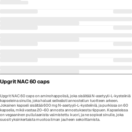
Upgrit NAC 60 caps
Upgrit NAC 60 caps on aminohappolisä, joka sisältää N-asetyyli-L-kysteiiniä
kapseleina sinulle, joka haluat selkeästi annostellun tuotteen arkeen.
Jokainen kapseli sisältää 600 mg N-asetyyli-L-kysteiiniä, ja purkissa on 60
kapselia, mikä vastaa 20–60 annosta annostuksesta riippuen. Kapseleissa
on vegaaninen pullulaanista valmistettu kuori, ja ne sopivat sinulle, joka
suosit yksinkertaista muotoa ilman jauheen sekoittamista.