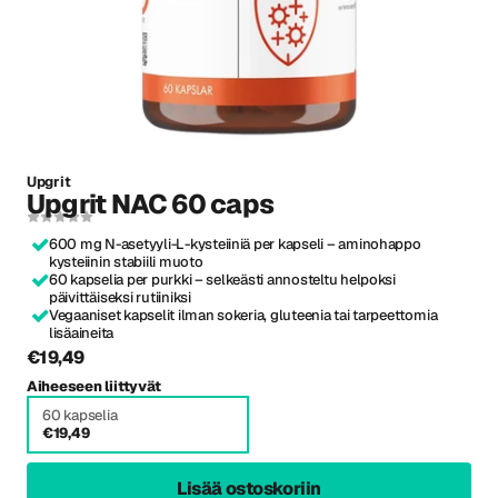
Upgrit
Upgrit NAC 60 caps
600 mg N-asetyyli-L-kysteiiniä per kapseli – aminohappo
kysteiinin stabiili muoto
60 kapselia per purkki – selkeästi annosteltu helpoksi
päivittäiseksi rutiiniksi
Vegaaniset kapselit ilman sokeria, gluteenia tai tarpeettomia
lisäaineita
€19,49
Aiheeseen liittyvät
60 kapselia
€19,49
Lisää ostoskoriin