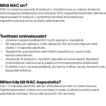
Mitä NAC on?
NAC on lyhenne sanoista N-asetyyli-L-kysteiini ja se on yleinen ainesosa
aminohappoja sisältävissä ravintolisissä. NAC-kapseleita käytetään kätevänä
tapana saada N-asetyyli-L-kysteiiniä valmiiksi annostellussa
kapselimuodossa ilman jauheen sekoittamista.
Tuotteen ominaisuudet
Jokainen kapseli sisältää 600 mg N-asetyyli-L-kysteiiniä.
60 kapselia per pakkaus, mikä vastaa 20–60 annosta riippuen siitä,
otatko 1–3 kapselia päivittäin.
Vegaaninen pullulaanista valmistettu kapselikuori, sopii myös
kasvisruokavalioon.
Ainesosat: N-asetyyli-L-kysteiini, kapselikuori (pullulaani), täyteaine
(mikrokiteinen selluloosa) ja paakkuuntumisenestoaine (piidioksidi).
Ei sisällä muun muassa gelatiinia, gluteenia, maitoa, soijaa, kananmunaa,
kalaa eikä kofeiinia.
Miten käytät NAC-kapseleita?
Ota 1–3 kapselia päivittäin aterian yhteydessä ja niele ne veden kanssa.
Säädä kapseleiden määrä annostuksesi mukaan ja käytä tuotetta osana
päivittäistä rutiiniasi. Yksi purkki antaa 20–60 annosta.