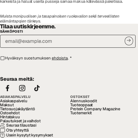
karkeista ja haluat useita pusseja samaa makua kätevässä paketissa.
Muista monipuolisen ja tasapainoisen ruokavalion sekä terveellisten
elämäntapojen tärkeys.
Tilaa uutiskirjeemme.
SÄHKÖPOSTI
Hyväksyn suostumuksen
ehdoista
.
*
Seuraa meitä:
ASIAKASPALVELU
OSTOKSET
Asiakaspalvelu
Alennuskoodit
Maksut
Tuoteoppaat
Tietosuojakäytäntö
Protein Company Magazine
Ostoehdot
Tuotemerkit
Hintatakuu
Palautukset ja vaihdot
Seuraa tilaustasi
Ota yhteyttä
Usein kysytyt kysymykset