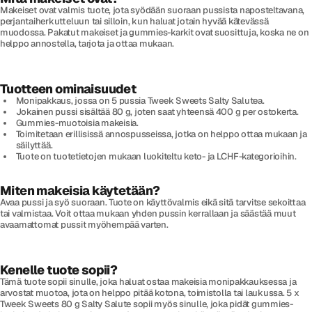
Makeiset ovat valmis tuote, jota syödään suoraan pussista naposteltavana,
perjantaiherkutteluun tai silloin, kun haluat jotain hyvää kätevässä
muodossa. Pakatut makeiset ja gummies-karkit ovat suosittuja, koska ne on
helppo annostella, tarjota ja ottaa mukaan.
Tuotteen ominaisuudet
Monipakkaus, jossa on 5 pussia Tweek Sweets Salty Salutea.
Jokainen pussi sisältää 80 g, joten saat yhteensä 400 g per ostokerta.
Gummies-muotoisia makeisia.
Toimitetaan erillisissä annospusseissa, jotka on helppo ottaa mukaan ja
säilyttää.
Tuote on tuotetietojen mukaan luokiteltu keto- ja LCHF-kategorioihin.
Miten makeisia käytetään?
Avaa pussi ja syö suoraan. Tuote on käyttövalmis eikä sitä tarvitse sekoittaa
tai valmistaa. Voit ottaa mukaan yhden pussin kerrallaan ja säästää muut
avaamattomat pussit myöhempää varten.
Kenelle tuote sopii?
Tämä tuote sopii sinulle, joka haluat ostaa makeisia monipakkauksessa ja
arvostat muotoa, jota on helppo pitää kotona, toimistolla tai laukussa. 5 x
Tweek Sweets 80 g Salty Salute sopii myös sinulle, joka pidät gummies-