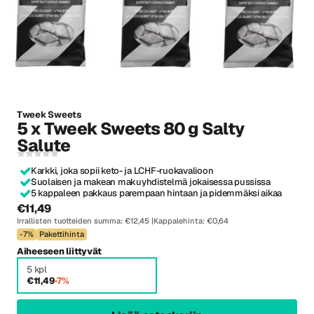
Tweek Sweets
5 x Tweek Sweets 80 g Salty
Salute
Karkki, joka sopii keto- ja LCHF-ruokavalioon
Suolaisen ja makean makuyhdistelmä jokaisessa pussissa
5 kappaleen pakkaus parempaan hintaan ja pidemmäksi aikaa
€11,49
Irrallisten tuotteiden summa: €12,45
Kappalehinta: €0,64
-7%
Pakettihinta
Aiheeseen liittyvät
5 kpl
€11,49
-7%