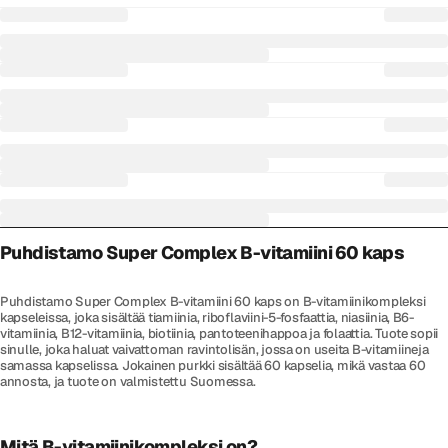
Puhdistamo Super Complex B-vitamiini 60 kaps
Puhdistamo Super Complex B-vitamiini 60 kaps on B-vitamiinikompleksi
kapseleissa, joka sisältää tiamiinia, riboflaviini-5-fosfaattia, niasiinia, B6-
vitamiinia, B12-vitamiinia, biotiinia, pantoteenihappoa ja folaattia. Tuote sopii
sinulle, joka haluat vaivattoman ravintolisän, jossa on useita B-vitamiineja
samassa kapselissa. Jokainen purkki sisältää 60 kapselia, mikä vastaa 60
annosta, ja tuote on valmistettu Suomessa.
Mitä B-vitamiinikompleksi on?