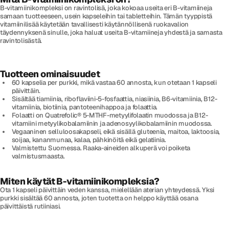
B-vitamiinikompleksi on ravintolisä, joka kokoaa useita eri B-vitamiineja
samaan tuotteeseen, usein kapseleihin tai tabletteihin. Tämän tyyppistä
vitamiinilisää käytetään tavallisesti käytännöllisenä ruokavalion
täydennyksenä sinulle, joka haluat useita B-vitamiineja yhdestä ja samasta
ravintolisästä.
Tuotteen ominaisuudet
60 kapselia per purkki, mikä vastaa 60 annosta, kun otetaan 1 kapseli
päivittäin.
Sisältää tiamiinia, riboflaviini-5-fosfaattia, niasiinia, B6-vitamiinia, B12-
vitamiinia, biotiinia, pantoteenihappoa ja folaattia.
Folaatti on Quatrefolic® 5-MTHF-metyylifolaatin muodossa ja B12-
vitamiini metyylikobalamiinin ja adenosyylikobalamiinin muodossa.
Vegaaninen selluloosakapseli, eikä sisällä gluteenia, maitoa, laktoosia,
soijaa, kananmunaa, kalaa, pähkinöitä eikä gelatiinia.
Valmistettu Suomessa. Raaka-aineiden alkuperä voi poiketa
valmistusmaasta.
Miten käytät B-vitamiinikompleksia?
Ota 1 kapseli päivittäin veden kanssa, mielellään aterian yhteydessä. Yksi
purkki sisältää 60 annosta, joten tuotetta on helppo käyttää osana
päivittäistä rutiiniasi.