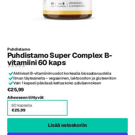
Puhdistamo
Puhdistamo Super Complex B-
vitamiini 60 kaps
Aktiiviset B-vitamiinimuodot korkealla biosaatavuudella
Ilman täyteaineita – vegaaninen, laktoositon ja gluteeniton
Vain 1 kapseli päivässä kattaa koko päiväannoksen
€25,99
Aiheeseen liittyvät
60 kapselia
€25,99
Lisää ostoskoriin