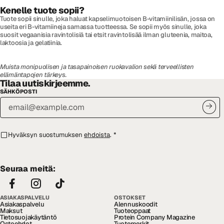
Kenelle tuote sopii?
Tuote sopii sinulle, joka haluat kapselimuotoisen B-vitamiinilisän, jossa on
useita eri B-vitamiineja samassa tuotteessa. Se sopii myös sinulle, joka
suosit vegaanisia ravintolisiä tai etsit ravintolisää ilman gluteenia, maitoa,
laktoosia ja gelatiinia.
Muista monipuolisen ja tasapainoisen ruokavalion sekä terveellisten
elämäntapojen tärkeys.
Tilaa uutiskirjeemme.
SÄHKÖPOSTI
Hyväksyn suostumuksen
ehdoista
.
*
Seuraa meitä:
ASIAKASPALVELU
OSTOKSET
Asiakaspalvelu
Alennuskoodit
Maksut
Tuoteoppaat
Tietosuojakäytäntö
Protein Company Magazine
Ostoehdot
Tuotemerkit