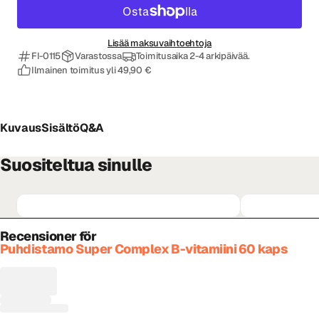
Lisää maksuvaihtoehtoja
FI-0115
Varastossa
Toimitusaika 2-4 arkipäivää.
Ilmainen toimitus yli 49,90 €
Kuvaus
Sisältö
Q&A
Suositeltua sinulle
Recensioner för
Puhdistamo Super Complex B-vitamiini 60 kaps