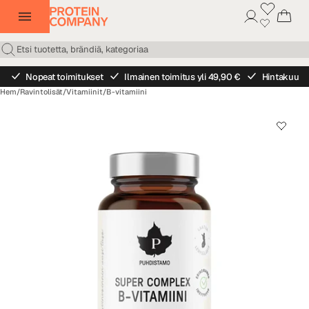
Nopeat toimitukset
Ilmainen toimitus yli 49,90 €
Hintakuu
Hem
/
Ravintolisät
/
Vitamiinit
/
B-vitamiini